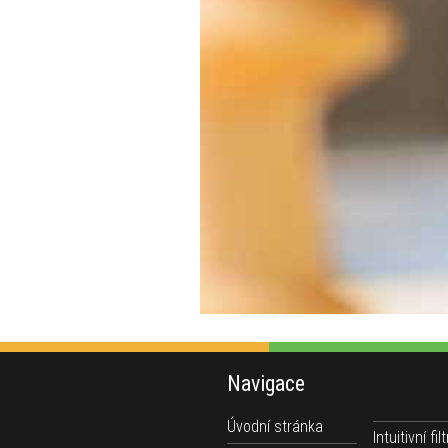
Navigace
Úvodní stránka
Intuitivní filt