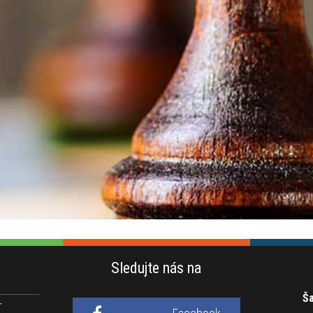
Sledujte nás na
Ša
r