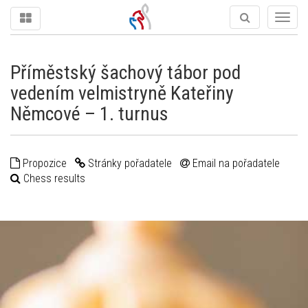
Togg
navig
Příměstský šachový tábor pod
vedením velmistryně Kateřiny
Němcové – 1. turnus
Propozice
Stránky pořadatele
Email na pořadatele
Chess results