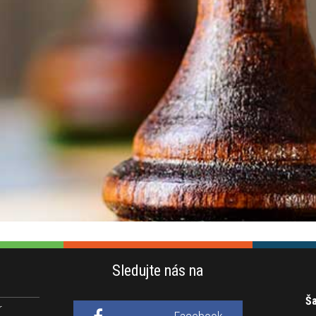
Sledujte nás na
Ša
r