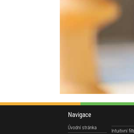
Navigace
Úvodní stránka
Intuitivní filt