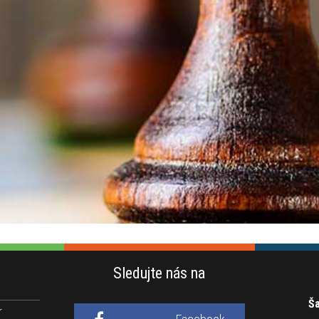
Sledujte nás na
Ša
r