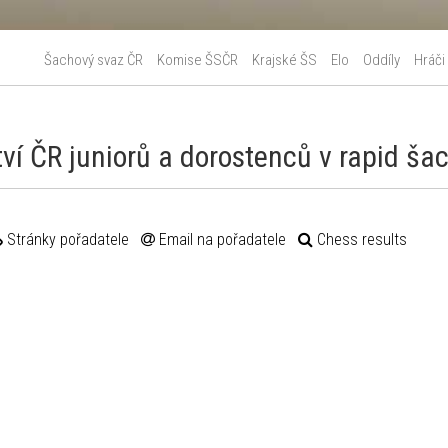
Šachový svaz ČR
Komise ŠSČR
Krajské ŠS
Elo
Oddíly
Hráči
tví ČR juniorů a dorostenců v rapid š
Stránky pořadatele
Email na pořadatele
Chess results