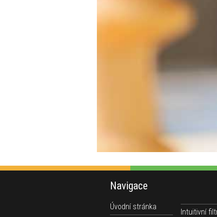
Navigace
Úvodní stránka
Intuitivní filt