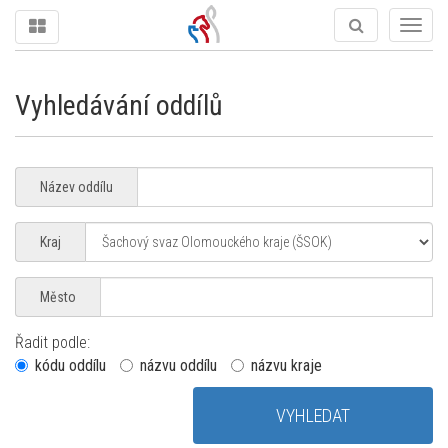
Togg
navig
Vyhledávání oddílů
Název oddílu
Kraj
Město
Řadit podle:
kódu oddílu
názvu oddílu
názvu kraje
VYHLEDAT