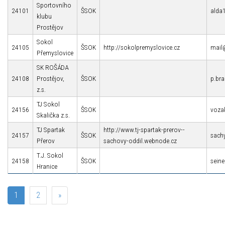
Sportovního
24101
ŠSOK
alda
klubu
Prostějov
Sokol
24105
ŠSOK
http://sokolpremyslovice.cz
mail@
Přemyslovice
SK ROŠÁDA
24108
Prostějov,
ŠSOK
p.br
z.s.
TJ Sokol
24156
ŠSOK
voza
Skalička z.s.
TJ Spartak
http://www.tj-spartak-prerov--
24157
ŠSOK
sach
Přerov
sachovy-oddil.webnode.cz
T.J. Sokol
24158
ŠSOK
seine
Hranice
1
2
»