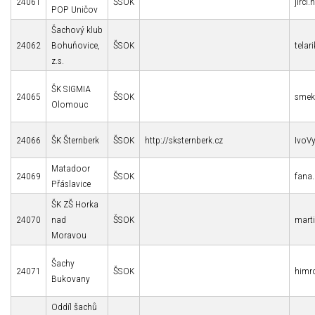
24061
ŠSOK
jirci
POP Uničov
Šachový klub
24062
Bohuňovice,
ŠSOK
tela
z.s.
ŠK SIGMIA
24065
ŠSOK
smek
Olomouc
24066
ŠK Šternberk
ŠSOK
http://sksternberk.cz
IvoV
Matadoor
24069
ŠSOK
fana
Přáslavice
ŠK ZŠ Horka
24070
nad
ŠSOK
mart
Moravou
Šachy
24071
ŠSOK
himr
Bukovany
Oddíl šachů