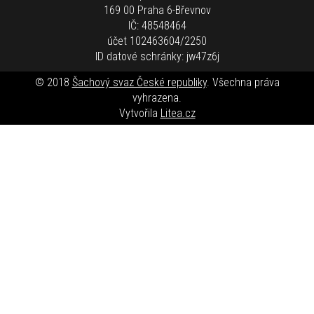
169 00 Praha 6-Břevnov
IČ: 48548464
účet 102463604/2250
ID datové schránky: jw47z6j
© 2018
Šachový svaz České republiky
. Všechna práva
vyhrazena.
Vytvořila
Litea.cz