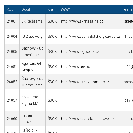
Kód
Oddíl
Kraj
WWW
e-mai
24001
SK Řetězárna
ŠSOK
http://www.skretezarna.cz
skre
24004
TJ Zlaté Hory
ŠSOK
http://www.sachyzlatehory.euweb.cz
1hud
Šachový klub
24005
ŠSOK
http://www.skjesenik.cz
pav.
Jeseník, z.s.
Agentura 64
24051
ŠSOK
http://www.a64.cz
a64@
Grygov
Šachový klub
24052
ŠSOK
http://www.sachyolomouc.cz
were
Olomouc z.s.
SK Olomouc
24057
ŠSOK
pavl
Sigma MŽ
Tatran
24060
ŠSOK
http://www.sachy.tatranlitovel.cz
hamp
Litovel
TJ ŠK DUE